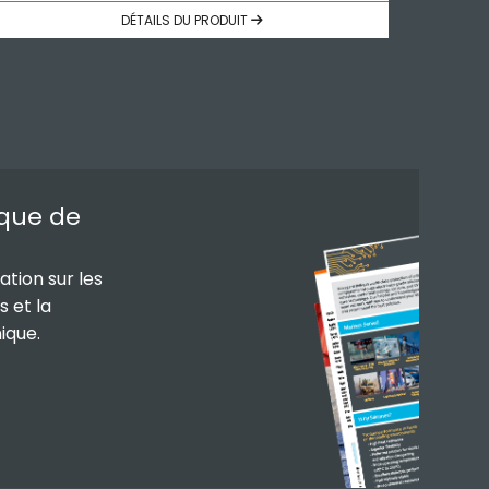
DÉTAILS DU PRODUIT
èque de
tion sur les
s et la
ique.