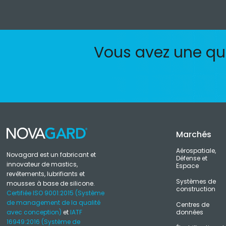
Vous avez une que
Marchés
Aérospatiale,
Novagard est un fabricant et
Défense et
innovateur de mastics,
Espace
revêtements, lubrifiants et
Systèmes de
mousses à base de silicone.
construction
Certifiée ISO 9001:2015 (Système
de management de la qualité
Centres de
avec conception)
et
IATF
données
16949:2016 (Système de