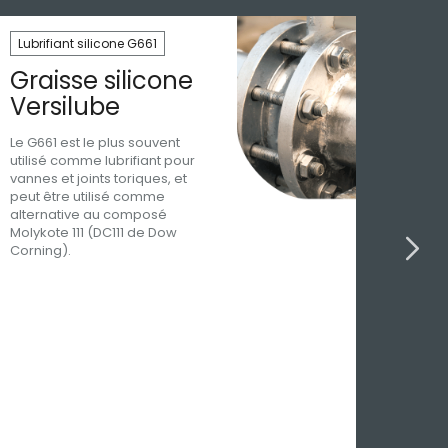
Sc
Lubrifiant silicone G661
No
Graisse silicone
Si
Versilube
c
Le G661 est le plus souvent
Le 
utilisé comme lubrifiant pour
Nov
vannes et joints toriques, et
hum
peut être utilisé comme
160
alternative au composé
Il 
Molykote 111 (DC111 de Dow
d'u
Corning).
dur