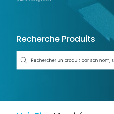
Recherche Produits
Rechercher
ici
des
produits
ou
des
ressources